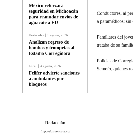
México reforzará
seguridad en Michoacán
Conductores, al per
para reanudar envíos de
a paramédicos; sin 
aguacate a EU
Destacadas
5 agosto, 2026
Familiares del jove
Analizan regreso de
trataba de su famil
bombos y trompetas al
Estadio Corregidora
Policías de Corregi
Local
4 agosto, 2026
Semefo, quienes rea
Felifer advierte sanciones
a ambulantes por
bloqueos
Redacción
http://dosmm.com.mx