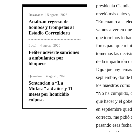
presidenta Claudia
reveló más datos y
Destacadas
5 agosto, 2026
Analizan regreso de
“En cuanto a la elec
bombos y trompetas al
vamos a ver en qué
Estadio Corregidora
qué términos lo ha
foros para que mini
Local
4 agosto, 2026
Felifer advierte sanciones
tomemos las decisi
a ambulantes por
de la impartición de
bloqueos
Dijo que hay temas 
Querétaro
4 agosto, 2026
septiembre, donde h
Sentencian a “La
los maestros como l
Mufasa” a 4 años y 11
“No ha cumplido, q
meses por homicidio
culposo
que hacer y el gobe
en septiembre qued
correcto, me pidió 
pasando esas fecha