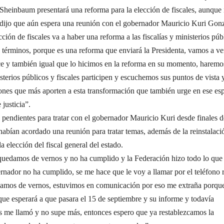
 Sheinbaum presentará una reforma para la elección de fiscales, aunque
 dijo que aún espera una reunión con el gobernador Mauricio Kuri Gonz
ción de fiscales va a haber una reforma a las fiscalías y ministerios púb
 términos, porque es una reforma que enviará la Presidenta, vamos a ve
ce y también igual que lo hicimos en la reforma en su momento, haremo
sterios públicos y fiscales participen y escuchemos sus puntos de vista 
ones que más aporten a esta transformación que también urge en ese es
 justicia”.
pendientes para tratar con el gobernador Mauricio Kuri desde finales d
abían acordado una reunión para tratar temas, además de la reinstalaci
a elección del fiscal general del estado.
uedamos de vernos y no ha cumplido y la Federación hizo todo lo que 
rnador no ha cumplido, se me hace que le voy a llamar por el teléfono r
amos de vernos, estuvimos en comunicación por eso me extraña porqu
que esperará a que pasara el 15 de septiembre y su informe y todavía
s me llamó y no supe más, entonces espero que ya restablezcamos la