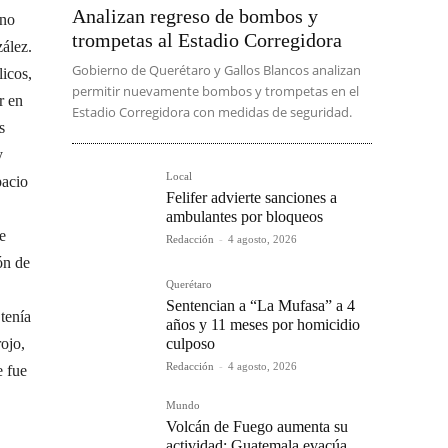
Analizan regreso de bombos y
 no
trompetas al Estadio Corregidora
ález.
Gobierno de Querétaro y Gallos Blancos analizan
licos,
permitir nuevamente bombos y trompetas en el
r en
Estadio Corregidora con medidas de seguridad.
s
y
Local
pacio
Felifer advierte sanciones a
ambulantes por bloqueos
e
Redacción
-
4 agosto, 2026
ón de
Querétaro
Sentencian a “La Mufasa” a 4
tenía
años y 11 meses por homicidio
culposo
ojo,
Redacción
-
4 agosto, 2026
e fue
Mundo
Volcán de Fuego aumenta su
actividad; Guatemala evacúa