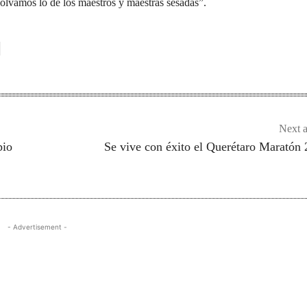
olvamos lo de los maestros y maestras sesadas”.
Next a
pio
Se vive con éxito el Querétaro Maratón
- Advertisement -