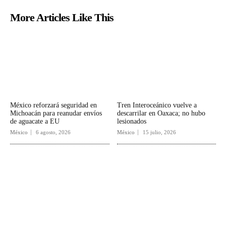
More Articles Like This
México reforzará seguridad en
Tren Interoceánico vuelve a
Michoacán para reanudar envíos
descarrilar en Oaxaca; no hubo
de aguacate a EU
lesionados
México
6 agosto, 2026
México
15 julio, 2026