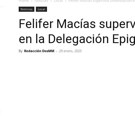
Home
Noticias
Local
Felifer Macías supervisa urbanización 
Noticias
Local
Felifer Macías super
en la Delegación Ep
By
Redacción DosMM
-
29 enero, 2025