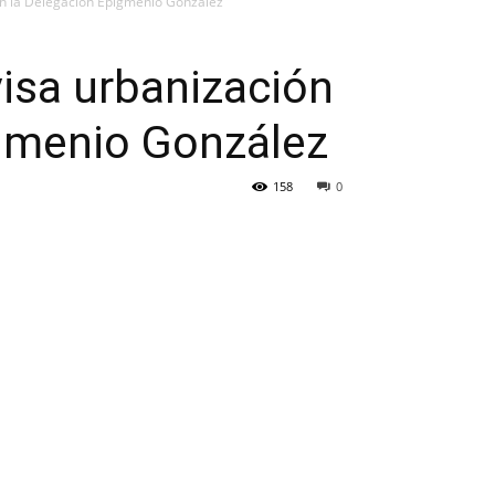
en la Delegación Epigmenio González
visa urbanización
igmenio González
158
0