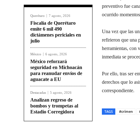
preventivo fue cana
ocurrido momentos a
Querétaro
7 agosto, 2026
Fiscalía de Querétaro
emite 6 mil 490
Una vez que las uni
dictámenes periciales en
refirieron que una 
julio
herramientas, con v
México
6 agosto, 2026
inmediata se proced
México reforzará
seguridad en Michoacán
para reanudar envíos de
Por ello, tras ser e
aguacate a EU
derechos que lo asi
correspondiente.
Destacadas
5 agosto, 2026
Analizan regreso de
bombos y trompetas al
Estadio Corregidora
TAGS
#crímen