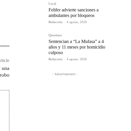
Local
Felifer advierte sanciones a
ambulantes por bloqueos
Redacción
-
4 agosto, 2026
Querétaro
Sentencian a “La Mufasa” a 4
años y 11 meses por homicidio
culposo
Redacción
-
4 agosto, 2026
rticle
a una
 robo
- Advertisement -