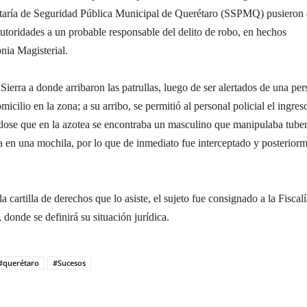
retaría de Seguridad Pública Municipal de Querétaro (SSPMQ) pusieron 
autoridades a un probable responsable del delito de robo, en hechos
onia Magisterial.
 Sierra a donde arribaron las patrullas, luego de ser alertados de una pe
icilio en la zona; a su arribo, se permitió al personal policial el ingreso
dose que en la azotea se encontraba un masculino que manipulaba tuber
a en una mochila, por lo que de inmediato fue interceptado y posterior
e la cartilla de derechos que lo asiste, el sujeto fue consignado a la Fiscal
 donde se definirá su situación jurídica.
#querétaro
#Sucesos