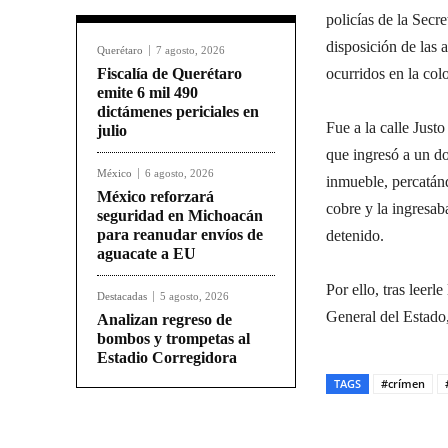
policías de la Sec
disposición de las 
Querétaro
7 agosto, 2026
Fiscalía de Querétaro
ocurridos en la col
emite 6 mil 490
dictámenes periciales en
Fue a la calle Justo
julio
que ingresó a un dom
México
6 agosto, 2026
inmueble, percatán
México reforzará
cobre y la ingresab
seguridad en Michoacán
para reanudar envíos de
detenido.
aguacate a EU
Por ello, tras leerl
Destacadas
5 agosto, 2026
General del Estado,
Analizan regreso de
bombos y trompetas al
Estadio Corregidora
TAGS
#crímen