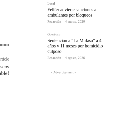
Local
Felifer advierte sanciones a
ambulantes por bloqueos
Redacción
-
4 agosto, 2026
Querétaro
Sentencian a “La Mufasa” a 4
años y 11 meses por homicidio
culposo
Redacción
-
4 agosto, 2026
rticle
useos
able!
- Advertisement -