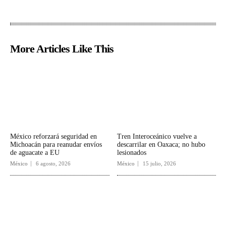
More Articles Like This
México reforzará seguridad en
Tren Interoceánico vuelve a
Michoacán para reanudar envíos
descarrilar en Oaxaca; no hubo
de aguacate a EU
lesionados
México
6 agosto, 2026
México
15 julio, 2026