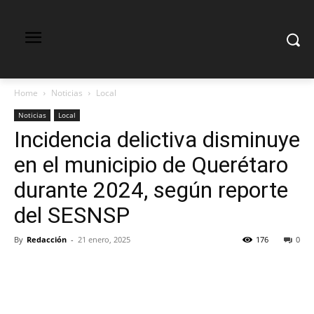
Home
Noticias
Local
Noticias
Local
Incidencia delictiva disminuye
en el municipio de Querétaro
durante 2024, según reporte
del SESNSP
By
Redacción
-
21 enero, 2025
176
0