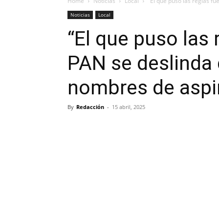
Home
Noticias
Local
“El que puso las reglas fu
Noticias
Local
“El que puso las 
PAN se deslinda
nombres de aspi
By
Redacción
-
15 abril, 2025