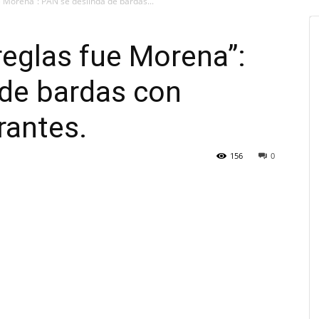
e Morena”: PAN se deslinda de bardas...
reglas fue Morena”:
 de bardas con
rantes.
156
0