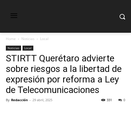
Home
Noticias
Local
Noticias
Local
STIRTT Querétaro advierte
sobre riesgos a la libertad de
expresión por reforma a Ley
de Telecomunicaciones
By
Redacción
-
29 abril, 2025
331
0