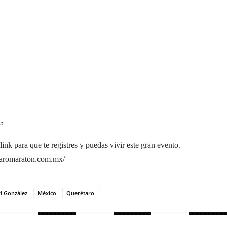
ón
link para que te registres y puedas vivir este gran evento.
taromaraton.com.mx/
i González
México
Querétaro