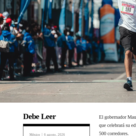
Debe Leer
El gobernador Maur
que celebrará su ed
500 corredores.
México
6 agosto, 2026