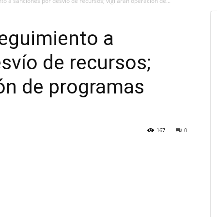
o a sanciones por desvío de recursos; vigilarán operación de...
seguimiento a
svío de recursos;
ión de programas
167
0