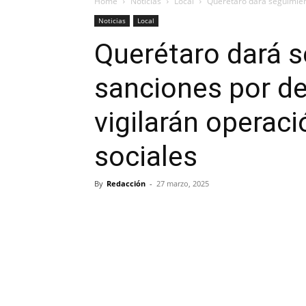
Home
Noticias
Local
Querétaro dará seguimient
Noticias
Local
Querétaro dará 
sanciones por de
vigilarán operac
sociales
By
Redacción
-
27 marzo, 2025