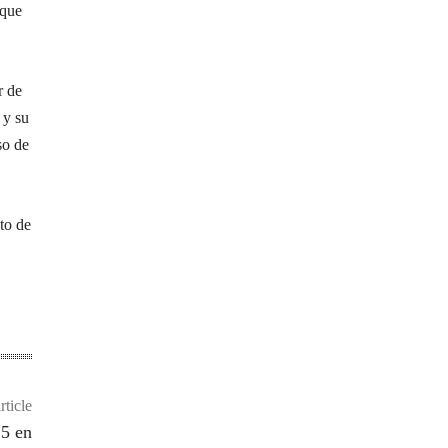
 que
r de
 y su
so de
to de
rticle
25 en