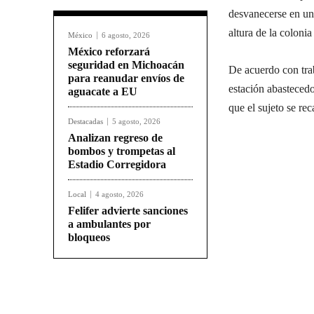
desvanecerse en un
altura de la coloni
México
6 agosto, 2026
México reforzará
seguridad en Michoacán
De acuerdo con trab
para reanudar envíos de
estación abastecedo
aguacate a EU
que el sujeto se re
Destacadas
5 agosto, 2026
Analizan regreso de
bombos y trompetas al
Estadio Corregidora
Local
4 agosto, 2026
Felifer advierte sanciones
a ambulantes por
bloqueos