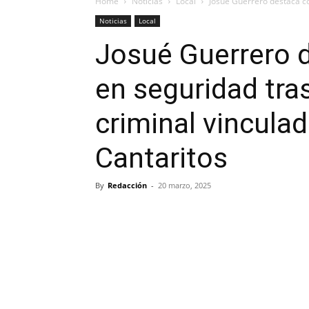
Home
Noticias
Local
Josué Guerrero destaca coo
Noticias
Local
Josué Guerrero 
en seguridad tras
criminal vincula
Cantaritos
By
Redacción
-
20 marzo, 2025