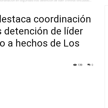
rdinación en seguridad tras detención de líder criminal vinculado...
destaca coordinación
 detención de líder
do a hechos de Los
139
0