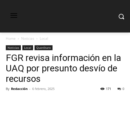
Home
Noticias
Local
Noticias
Local
Querétaro
FGR revisa información en la
UAQ por presunto desvío de
recursos
By
Redacción
-
6 febrero, 2025
171
0