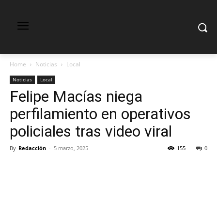
Home
Noticias
Local
Noticias
Local
Felipe Macías niega
perfilamiento en operativos
policiales tras video viral
By
Redacción
-
5 marzo, 2025
155
0