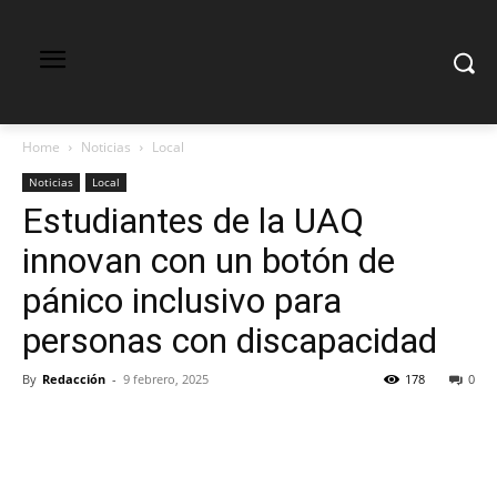
Home
Noticias
Local
Noticias
Local
Estudiantes de la UAQ
innovan con un botón de
pánico inclusivo para
personas con discapacidad
By
Redacción
-
9 febrero, 2025
178
0