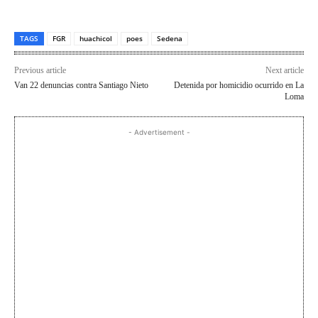
TAGS
FGR
huachicol
poes
Sedena
Previous article
Next article
Van 22 denuncias contra Santiago Nieto
Detenida por homicidio ocurrido en La
Loma
- Advertisement -