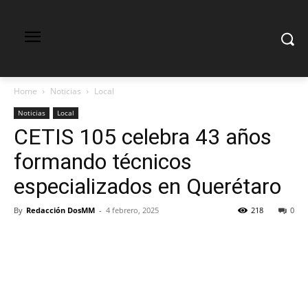
Home
Noticias
Local
Noticias
Local
CETIS 105 celebra 43 años
formando técnicos
especializados en Querétaro
By
Redacción DosMM
-
4 febrero, 2025
218
0