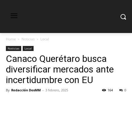
Home
Noticias
Local
Noticias
Local
Canaco Querétaro busca
diversificar mercados ante
incertidumbre con EU
By
Redacción DosMM
-
3 febrero, 2025
164
0