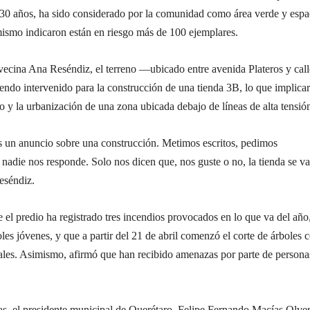
30 años, ha sido considerado por la comunidad como área verde y espa
ismo indicaron están en riesgo más de 100 ejemplares.
vecina Ana Reséndiz, el terreno —ubicado entre avenida Plateros y call
ndo intervenido para la construcción de una tienda 3B, lo que implicar
o y la urbanización de una zona ubicada debajo de líneas de alta tensió
un anuncio sobre una construcción. Metimos escritos, pedimos
 nadie nos responde. Solo nos dicen que, nos guste o no, la tienda se va
eséndiz.
el predio ha registrado tres incendios provocados en lo que va del año
les jóvenes, y que a partir del 21 de abril comenzó el corte de árboles 
les. Asimismo, afirmó que han recibido amenazas por parte de persona
as, el presidente municipal de Querétaro, Felipe Fernando Macías Olver