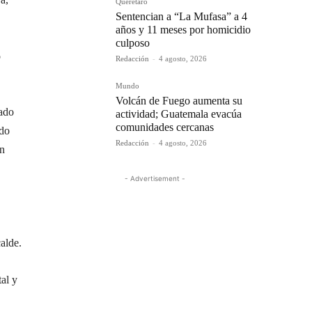
Querétaro
Sentencian a “La Mufasa” a 4
años y 11 meses por homicidio
culposo
o
Redacción
-
4 agosto, 2026
Mundo
Volcán de Fuego aumenta su
lado
actividad; Guatemala evacúa
comunidades cercanas
ado
Redacción
-
4 agosto, 2026
án
- Advertisement -
calde.
al y