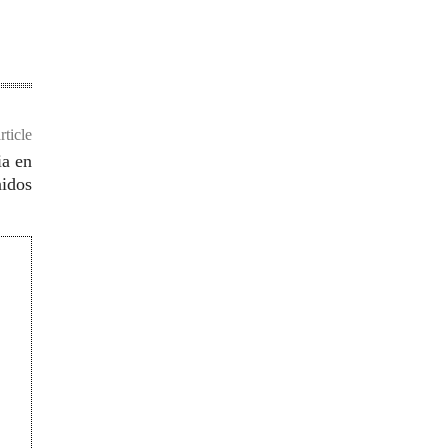
rticle
ia en
nidos