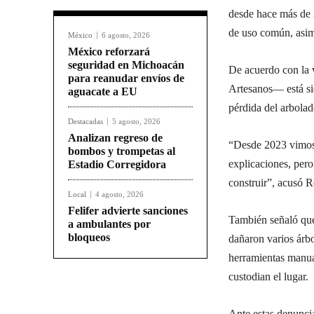
desde hace más de 
de uso común, asim
México
6 agosto, 2026
México reforzará
seguridad en Michoacán
De acuerdo con la 
para reanudar envíos de
Artesanos— está sie
aguacate a EU
pérdida del arbolad
Destacadas
5 agosto, 2026
Analizan regreso de
“Desde 2023 vimos 
bombos y trompetas al
explicaciones, pero
Estadio Corregidora
construir”, acusó R
Local
4 agosto, 2026
Felifer advierte sanciones
También señaló que 
a ambulantes por
bloqueos
dañaron varios árbo
herramientas manua
custodian el lugar.
Ante estas denunci