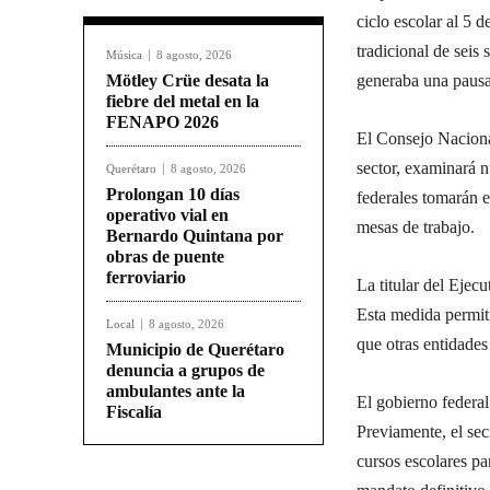
ciclo escolar al 5 
tradicional de seis
Música
8 agosto, 2026
Mötley Crüe desata la
generaba una paus
fiebre del metal en la
FENAPO 2026
El Consejo Nacional
sector, examinará n
Querétaro
8 agosto, 2026
Prolongan 10 días
federales tomarán e
operativo vial en
mesas de trabajo.
Bernardo Quintana por
obras de puente
ferroviario
La titular del Ejecu
Esta medida permiti
Local
8 agosto, 2026
que otras entidades
Municipio de Querétaro
denuncia a grupos de
ambulantes ante la
El gobierno federal 
Fiscalía
Previamente, el sec
cursos escolares pa