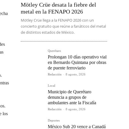
Mötley Crüe desata la fiebre del
metal en la FENAPO 2026
fecha
Mötley Crüe llega a la FENAPO 2026 con un
concierto gratuito que reúne a fanáticos del metal
de distintos estados de México.
des
Querétaro
as
Prolongan 10 días operativo vial
en Bernardo Quintana por obras
de puente ferroviario
Redacción
-
8 agosto, 2026
s.
entras
Local
Municipio de Querétaro
denuncia a grupos de
ambulantes ante la Fiscalía
dos.
Redacción
-
8 agosto, 2026
e los
Deportes
México Sub 20 vence a Canadá