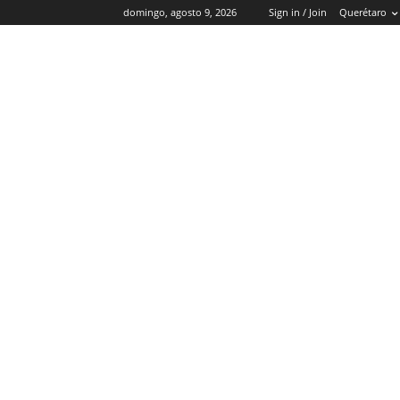
domingo, agosto 9, 2026
Sign in / Join
Querétaro