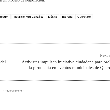
 a un proceso de negociación.
inbaum
Mauricio Kuri González
México
morena
Querétaro
Next a
 del
Activistas impulsan iniciativa ciudadana para pro
la pirotecnia en eventos municipales de Quer
- Advertisement -