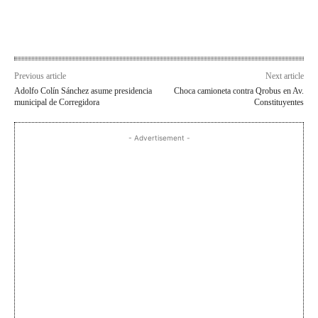
Previous article
Next article
Adolfo Colín Sánchez asume presidencia
Choca camioneta contra Qrobus en Av.
municipal de Corregidora
Constituyentes
- Advertisement -