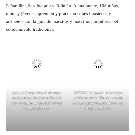
Peñamiller, San Joaquín y Tolimán. Actualmente, 108 niñas,
niños y jóvenes aprenden y practican sones huastecos y
arribeños con la guía de maestras y maestros portadores del
conocimiento tradicional.
SECULT impulsa el arraigo
SECULT impulsa el arraigo
cultural en la Sierra Gorda
cultural en la Sierra Gorda
con programa para jóvenes
con programa para jóvenes
huapangueros
huapangueros