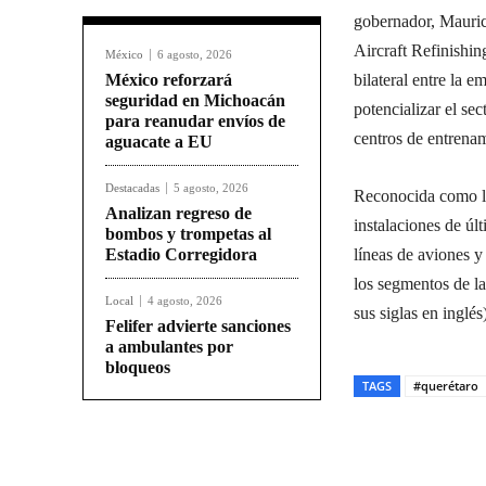
gobernador, Mauric
Aircraft Refinishi
México
6 agosto, 2026
México reforzará
bilateral entre la 
seguridad en Michoacán
potencializar el se
para reanudar envíos de
centros de entrenam
aguacate a EU
Destacadas
5 agosto, 2026
Reconocida como lí
Analizan regreso de
instalaciones de ú
bombos y trompetas al
Estadio Corregidora
líneas de aviones y
los segmentos de la
Local
4 agosto, 2026
sus siglas en inglés
Felifer advierte sanciones
a ambulantes por
bloqueos
TAGS
#querétaro