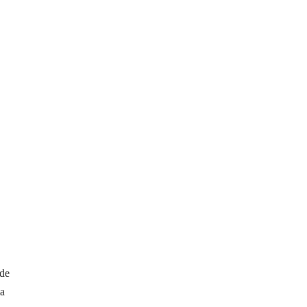
 de
la