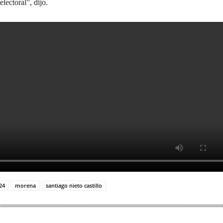
 electoral”, dijo.
24
morena
santiago nieto castillo