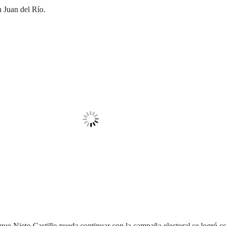
n Juan del Río.
que Nieto Castillo pueda continuar con la campaña electoral se logró c