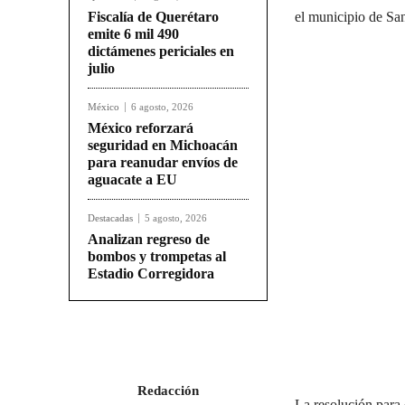
Fiscalía de Querétaro
el municipio de Sa
emite 6 mil 490
dictámenes periciales en
julio
México
6 agosto, 2026
México reforzará
seguridad en Michoacán
para reanudar envíos de
aguacate a EU
Destacadas
5 agosto, 2026
Analizan regreso de
bombos y trompetas al
Estadio Corregidora
Redacción
La resolución para 