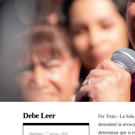
Debe Leer
Fer Trejo.- La Sala
desestimó la revoca
determinar que si e
Querétaro
7 agosto, 2026