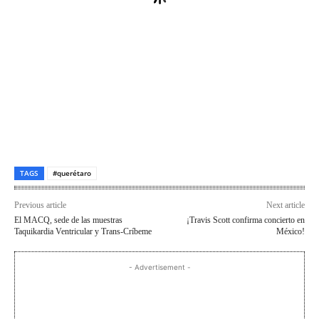
TAGS
#querétaro
Previous article
Next article
El MACQ, sede de las muestras
¡Travis Scott confirma concierto en
Taquikardia Ventricular y Trans-Críbeme
México!
- Advertisement -