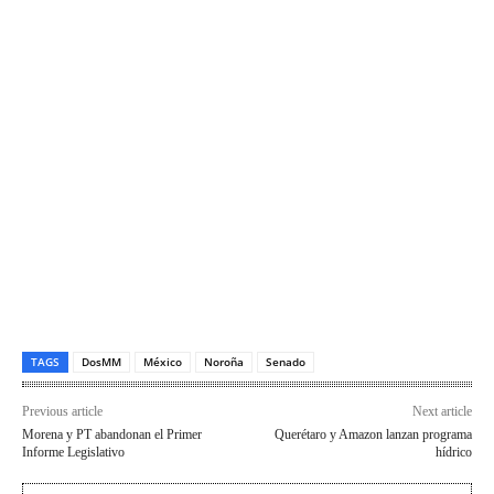
TAGS
DosMM
México
Noroña
Senado
Previous article
Next article
Morena y PT abandonan el Primer
Querétaro y Amazon lanzan programa
Informe Legislativo
hídrico