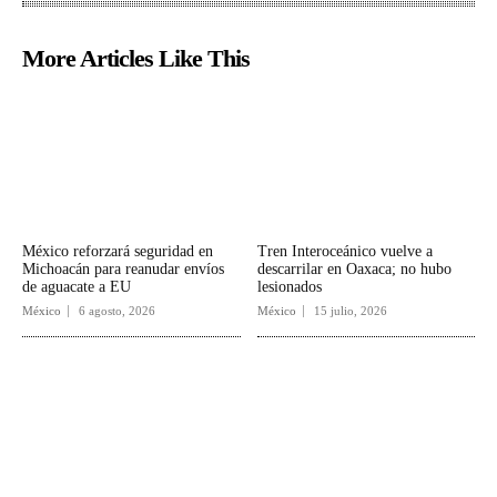
More Articles Like This
México reforzará seguridad en
Tren Interoceánico vuelve a
Michoacán para reanudar envíos
descarrilar en Oaxaca; no hubo
de aguacate a EU
lesionados
México
6 agosto, 2026
México
15 julio, 2026