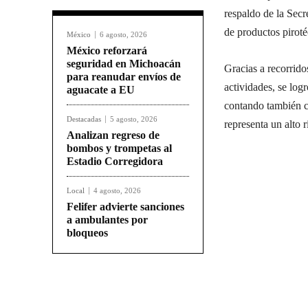
respaldo de la Sec
de productos piroté
México
6 agosto, 2026
México reforzará
seguridad en Michoacán
Gracias a recorrido
para reanudar envíos de
actividades, se log
aguacate a EU
contando también c
Destacadas
5 agosto, 2026
representa un alto 
Analizan regreso de
bombos y trompetas al
Estadio Corregidora
Local
4 agosto, 2026
Felifer advierte sanciones
a ambulantes por
bloqueos