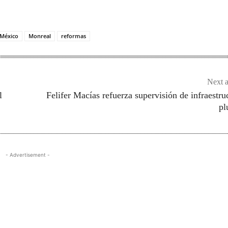
México
Monreal
reformas
Next a
l
Felifer Macías refuerza supervisión de infraestru
pl
- Advertisement -