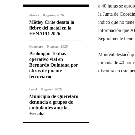
a 40 horas se aprob
la Junta de Coordin
Música
8 agosto, 2026
Mötley Crüe desata la
indicó que no tiene
fiebre del metal en la
información que Al
FENAPO 2026
Seguramente tiene 
Querétaro
8 agosto, 2026
Prolongan 10 días
Monreal destacó qu
operativo vial en
jornada de 40 horas
Bernardo Quintana por
obras de puente
discutirá en este p
ferroviario
Local
8 agosto, 2026
Municipio de Querétaro
denuncia a grupos de
ambulantes ante la
Fiscalía