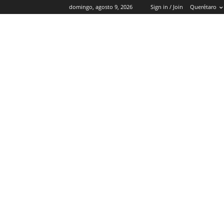
domingo, agosto 9, 2026
Sign in / Join
Querétaro