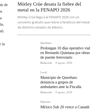
Mötley Crüe desata la fiebre del
nte de
metal en la FENAPO 2026
os
Mötley Crüe llega a la FENAPO 2026 con un
ta
concierto gratuito que reúne a fanáticos del metal
lo.
de distintos estados de México.
tó.
Querétaro
e la
Prolongan 10 días operativo vial
en Bernardo Quintana por obras
de puente ferroviario
Redacción
-
8 agosto, 2026
Local
Municipio de Querétaro
denuncia a grupos de
ambulantes ante la Fiscalía
Redacción
-
8 agosto, 2026
Deportes
México Sub 20 vence a Canadá