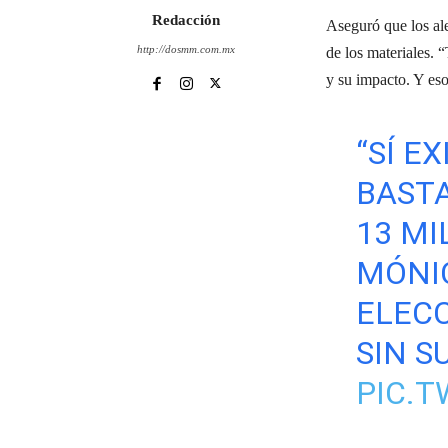
Redacción
Aseguró que los ale
http://dosmm.com.mx
de los materiales. 
y su impacto. Y eso
“SÍ E
BASTA
13 MI
MÓNI
ELECC
SIN S
PIC.