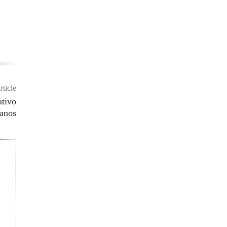
rticle
ativo
danos