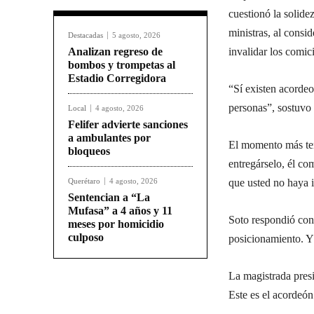
cuestionó la solidez
ministras, al consi
Destacadas
5 agosto, 2026
Analizan regreso de
invalidar los comic
bombos y trompetas al
Estadio Corregidora
“Sí existen acordeo
personas”, sostuvo 
Local
4 agosto, 2026
Felifer advierte sanciones
a ambulantes por
El momento más ten
bloqueos
entregárselo, él c
Querétaro
4 agosto, 2026
que usted no haya i
Sentencian a “La
Mufasa” a 4 años y 11
Soto respondió con 
meses por homicidio
culposo
posicionamiento. Y 
La magistrada pres
Este es el acordeó