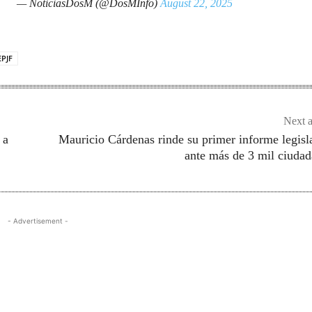
— NoticiasDosM (@DosMInfo)
August 22, 2025
EPJF
Next a
 a
Mauricio Cárdenas rinde su primer informe legisl
ante más de 3 mil ciuda
- Advertisement -