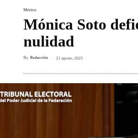
México
Mónica Soto defie
nulidad
By
Redacción
21 agosto, 2025