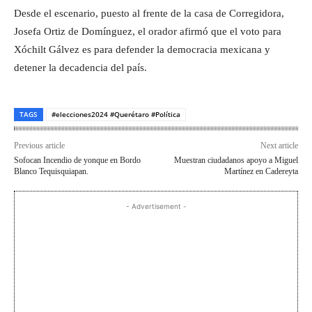
Desde el escenario, puesto al frente de la casa de Corregidora,
Josefa Ortiz de Domínguez, el orador afirmó que el voto para
Xóchilt Gálvez es para defender la democracia mexicana y
detener la decadencia del país.
TAGS
#elecciones2024 #Querétaro #Política
Previous article
Next article
Sofocan Incendio de yonque en Bordo
Muestran ciudadanos apoyo a Miguel
Blanco Tequisquiapan.
Martínez en Cadereyta
- Advertisement -