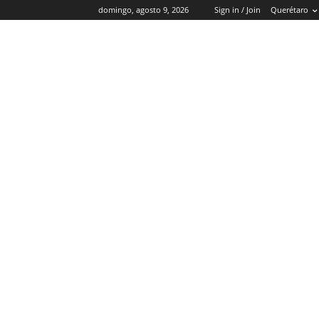
domingo, agosto 9, 2026
Sign in / Join
Querétaro