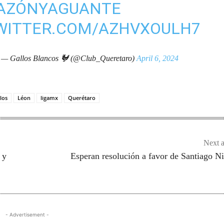
AZÓNYAGUANTE
TWITTER.COM/AZHVXOULH7
— Gallos Blancos 🐓 (@Club_Queretaro)
April 6, 2024
los
Léon
ligamx
Querétaro
Next a
 y
Esperan resolución a favor de Santiago 
- Advertisement -