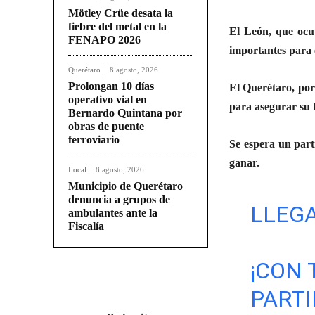
Mötley Crüe desata la
fiebre del metal en la
El León, que ocup
FENAPO 2026
importantes para e
Querétaro
8 agosto, 2026
Prolongan 10 días
El Querétaro, por 
operativo vial en
para asegurar su l
Bernardo Quintana por
obras de puente
ferroviario
Se espera un part
ganar.
Local
8 agosto, 2026
Municipio de Querétaro
denuncia a grupos de
LLEGA
ambulantes ante la
Fiscalía
¡CON 
PARTI