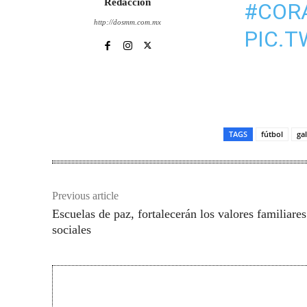
Redacción
#COR
http://dosmm.com.mx
PIC.
TAGS
fútbol
gal
Previous article
Escuelas de paz, fortalecerán los valores familiares
sociales