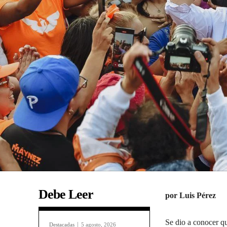
Debe Leer
por Luis Pérez
Se dio a conocer q
Destacadas
5 agosto, 2026