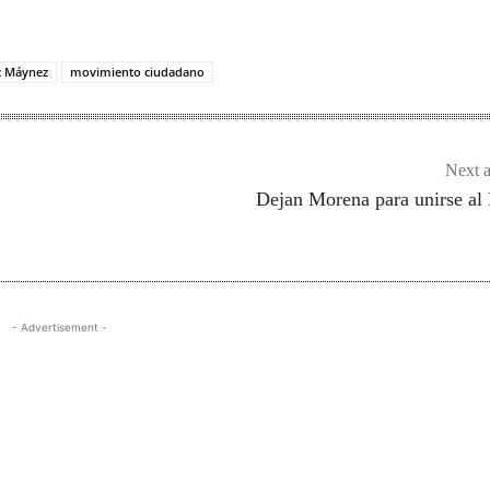
z Máynez
movimiento ciudadano
Next a
Dejan Morena para unirse a
- Advertisement -