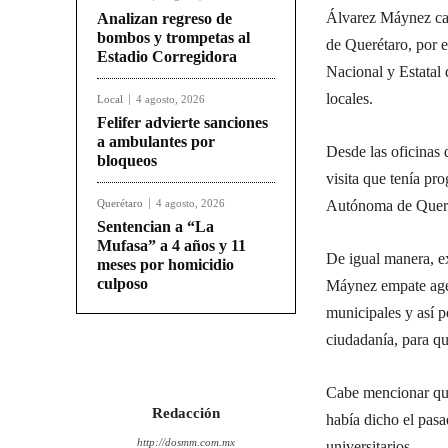
Álvarez Máynez canc
Analizan regreso de
bombos y trompetas al
de Querétaro, por 
Estadio Corregidora
Nacional y Estatal 
locales.
Local
4 agosto, 2026
Felifer advierte sanciones
a ambulantes por
Desde las oficinas 
bloqueos
visita que tenía p
Querétaro
4 agosto, 2026
Autónoma de Queré
Sentencian a “La
Mufasa” a 4 años y 11
De igual manera, ex
meses por homicidio
culposo
Máynez empate agend
municipales y así p
ciudadanía, para q
Cabe mencionar que
Redacción
había dicho el pasa
http://dosmm.com.mx
universitarios.