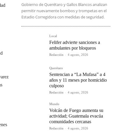
Gobierno de Querétaro y Gallos Blancos analizan
dad
permitir nuevamente bombos y trompetas en el
Estadio Corregidora con medidas de seguridad.
Local
Felifer advierte sanciones a
ambulantes por bloqueos
ad
Redacción
-
4 agosto, 2026
Querétaro
Sentencian a “La Mufasa” a 4
varez
años y 11 meses por homicidio
as
culposo
Redacción
-
4 agosto, 2026
Mundo
Volcán de Fuego aumenta su
actividad; Guatemala evacúa
comunidades cercanas
enes
Redacción
-
4 agosto, 2026