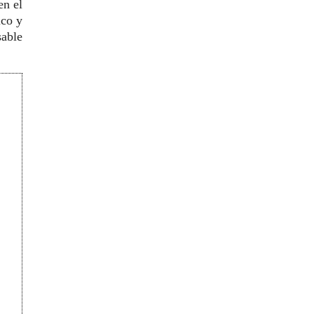
en el
ico y
sable