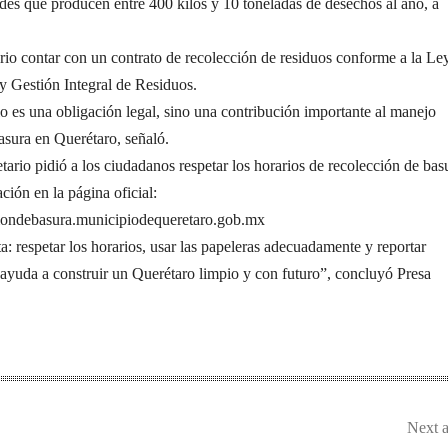
des que producen entre 400 kilos y 10 toneladas de desechos al año, a
ario contar con un contrato de recolección de residuos conforme a la Le
y Gestión Integral de Residuos.
o es una obligación legal, sino una contribución importante al manejo
asura en Querétaro, señaló.
etario pidió a los ciudadanos respetar los horarios de recolección de bas
ción en la página oficial:
ciondebasura.municipiodequeretaro.gob.mx
: respetar los horarios, usar las papeleras adecuadamente y reportar
 ayuda a construir un Querétaro limpio y con futuro”, concluyó Presa
Next a