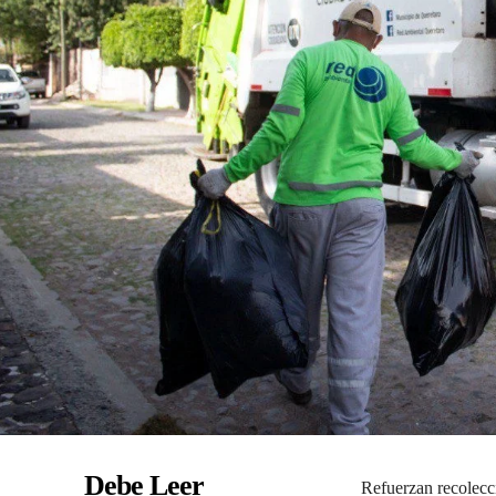
Debe Leer
Refuerzan recolecci