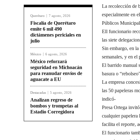
La recolección de b
especialmente en el
Querétaro
7 agosto, 2026
Fiscalía de Querétaro
Públicos Municipal
emite 6 mil 490
Ell funcionario rec
dictámenes periciales en
las siete delegacion
julio
Sin embargo, en la 
México
6 agosto, 2026
semanales, y en el 
México reforzará
El barrido manual s
seguridad en Michoacán
para reanudar envíos de
basura o “rebolseo”
aguacate a EU
La empresa concesi
las 50 papeleras mo
Destacadas
5 agosto, 2026
indicó-
Analizan regreso de
bombos y trompetas al
Presa Ortega invitó
Estadio Corregidora
cualquier papelera
facilita el reporte
El funcionario tamb