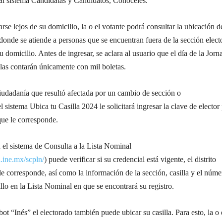
al sistema Candidatas y Candidatos, Conóceles.
rse lejos de su domicilio, la o el votante podrá consultar la ubicación d
, donde se atiende a personas que se encuentran fuera de la sección elect
u domicilio. Antes de ingresar, se aclara al usuario que el día de la Jorn
illas contarán únicamente con mil boletas.
ciudadanía que resultó afectada por un cambio de sección o
 sistema Ubica tu Casilla 2024 le solicitará ingresar la clave de elector
 que le corresponde.
 el sistema de Consulta a la Lista Nominal
l.ine.mx/scpln/
) puede verificar si su credencial está vigente, el distrito
 le corresponde, así como la información de la sección, casilla y el núm
llo en la Lista Nominal en que se encontrará su registro.
ot “Inés” el electorado también puede ubicar su casilla. Para esto, la o 