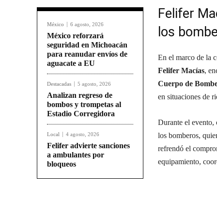
Felifer M
México
6 agosto, 2026
los bombe
México reforzará
seguridad en Michoacán
para reanudar envíos de
En el marco de la
aguacate a EU
Felifer Macías
, e
Cuerpo de Bombe
Destacadas
5 agosto, 2026
Analizan regreso de
en situaciones de r
bombos y trompetas al
Estadio Corregidora
Durante el evento, 
Local
4 agosto, 2026
los bomberos, quie
Felifer advierte sanciones
refrendó el compro
a ambulantes por
equipamiento, coord
bloqueos