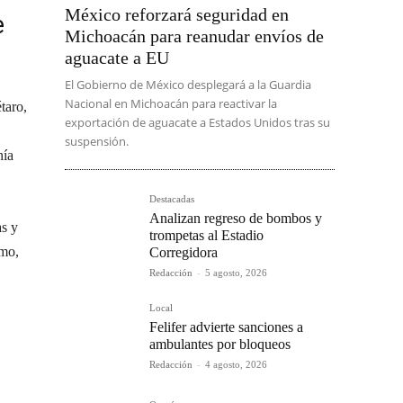
México reforzará seguridad en
e
Michoacán para reanudar envíos de
aguacate a EU
El Gobierno de México desplegará a la Guardia
Nacional en Michoacán para reactivar la
taro,
exportación de aguacate a Estados Unidos tras su
suspensión.
nía
Destacadas
Analizan regreso de bombos y
as y
trompetas al Estadio
smo,
Corregidora
Redacción
-
5 agosto, 2026
Local
Felifer advierte sanciones a
ambulantes por bloqueos
Redacción
-
4 agosto, 2026