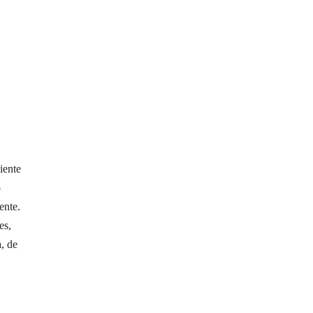
iente
o
ente.
es,
, de