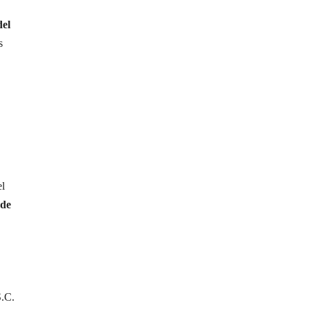
del
s
el
 de
S.C.