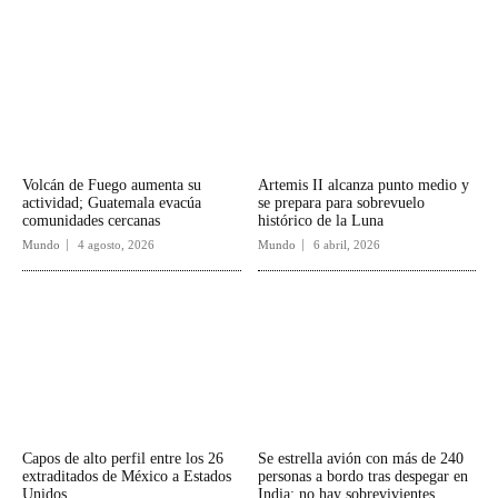
Volcán de Fuego aumenta su
Artemis II alcanza punto medio y
actividad; Guatemala evacúa
se prepara para sobrevuelo
comunidades cercanas
histórico de la Luna
Mundo
4 agosto, 2026
Mundo
6 abril, 2026
Capos de alto perfil entre los 26
Se estrella avión con más de 240
extraditados de México a Estados
personas a bordo tras despegar en
Unidos
India; no hay sobrevivientes