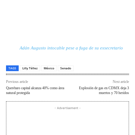
Adán Augusto intocable pese a fuga de su exsecretario
TAGS
Lilly Téllez
México
Senado
Previous article
Next article
Querétaro capital alcanza 40% como área
Explosión de gas en CDMX deja 3
natural protegida
muertos y 70 heridos
- Advertisement -