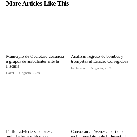
More Articles Like This
Municipio de Querétaro denuncia
Analizan regreso de bombos y
a grupos de ambulantes ante la
trompetas al Estadio Corregidora
Fiscalía
Destacadas
5 agosto, 2026
Local
8 agosto, 2026
Felifer advierte sanciones a
Convocan a jóvenes a participar
ambulantes por bloqueos
en la Legislatura de la Juventud