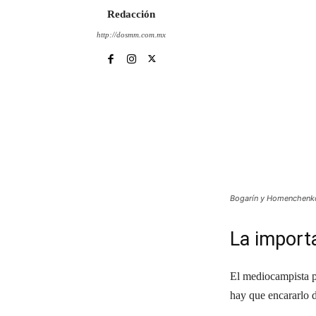
Redacción
http://dosmm.com.mx
Bogarín y Homenchenko 
La importa
El mediocampista pa
hay que encararlo d