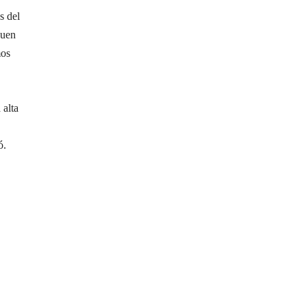
s del
buen
mos
 alta
ó.