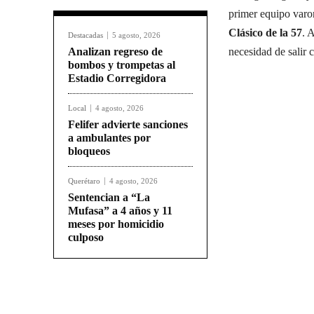
primer equipo varon
Clásico de la 57
. 
Destacadas
5 agosto, 2026
Analizan regreso de
necesidad de salir 
bombos y trompetas al
Estadio Corregidora
Local
4 agosto, 2026
Felifer advierte sanciones
a ambulantes por
bloqueos
Querétaro
4 agosto, 2026
Sentencian a “La
Mufasa” a 4 años y 11
meses por homicidio
culposo