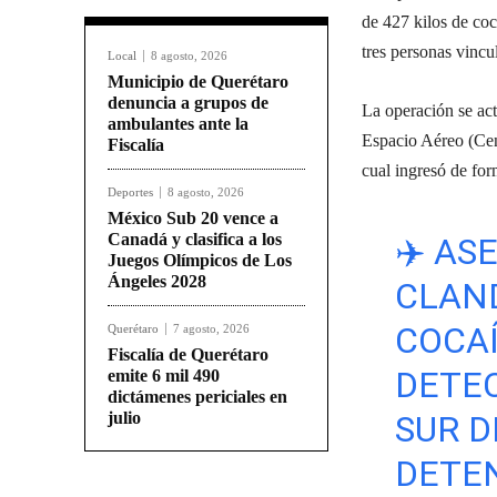
de 427 kilos de coc
tres personas vincul
Local
8 agosto, 2026
Municipio de Querétaro
denuncia a grupos de
La operación se act
ambulantes ante la
Espacio Aéreo (Cena
Fiscalía
cual ingresó de for
Deportes
8 agosto, 2026
México Sub 20 vence a
Canadá y clasifica a los
✈️ A
Juegos Olímpicos de Los
Ángeles 2028
CLAND
COCAÍ
Querétaro
7 agosto, 2026
Fiscalía de Querétaro
DETEC
emite 6 mil 490
dictámenes periciales en
julio
SUR D
DETEN