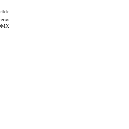
rticle
ieros
CDMX