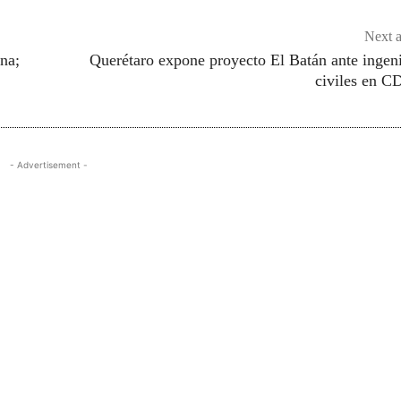
Next a
ana;
Querétaro expone proyecto El Batán ante ingen
civiles en 
- Advertisement -