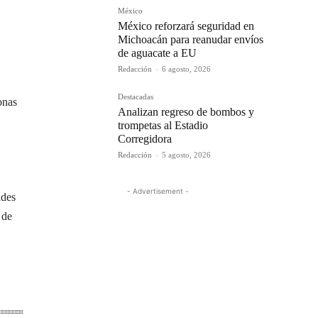
México
México reforzará seguridad en
Michoacán para reanudar envíos
de aguacate a EU
Redacción
-
6 agosto, 2026
Destacadas
onas
Analizan regreso de bombos y
trompetas al Estadio
Corregidora
Redacción
-
5 agosto, 2026
- Advertisement -
ades
 de