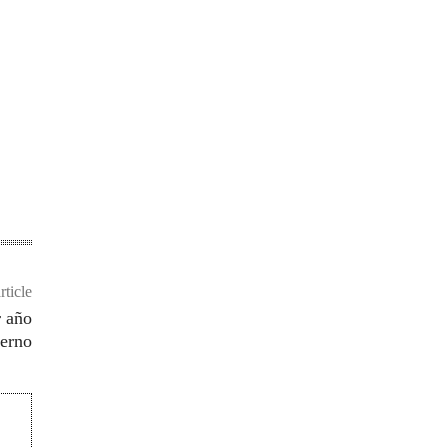
rticle
r año
ierno