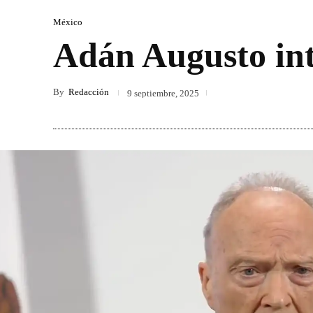
México
Adán Augusto into
By
Redacción
9 septiembre, 2025