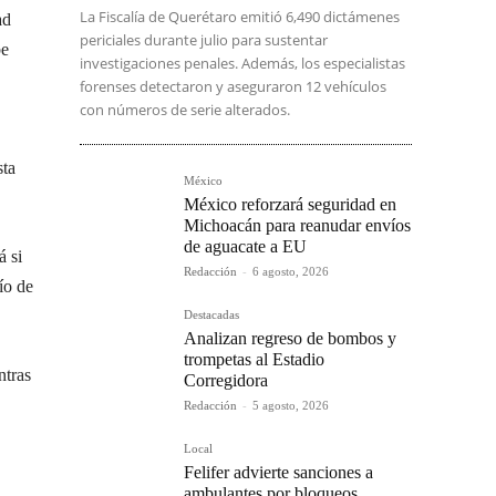
La Fiscalía de Querétaro emitió 6,490 dictámenes
ad
periciales durante julio para sustentar
be
investigaciones penales. Además, los especialistas
forenses detectaron y aseguraron 12 vehículos
con números de serie alterados.
sta
México
México reforzará seguridad en
Michoacán para reanudar envíos
de aguacate a EU
á si
Redacción
-
6 agosto, 2026
ío de
Destacadas
Analizan regreso de bombos y
trompetas al Estadio
ntras
Corregidora
Redacción
-
5 agosto, 2026
Local
Felifer advierte sanciones a
ambulantes por bloqueos