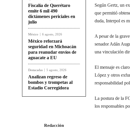
Según Gertz, un exc
Fiscalía de Querétaro
emite 6 mil 490
que permitió obtene
dictámenes periciales en
duda, Interpol es m
julio
México
6 agosto, 2026
A pesar de la grave
México reforzará
senador Adán Augus
seguridad en Michoacán
una vinculación dir
para reanudar envíos de
aguacate a EU
El mensaje es claro
Destacadas
5 agosto, 2026
López y otros exfun
Analizan regreso de
bombos y trompetas al
responsabilidad pol
Estadio Corregidora
La postura de la F
los responsables po
Redacción