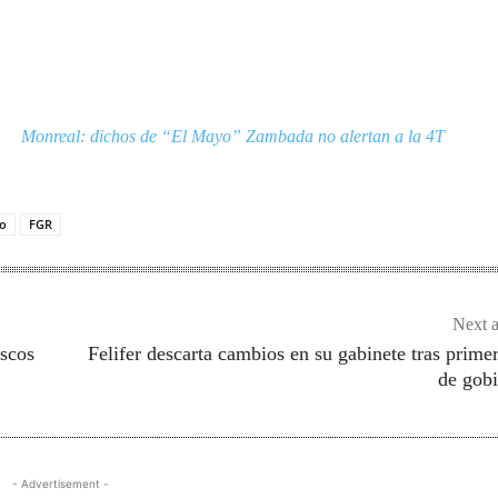
Monreal: dichos de “El Mayo” Zambada no alertan a la 4T
o
FGR
Next a
escos
Felifer descarta cambios en su gabinete tras prime
de gob
- Advertisement -