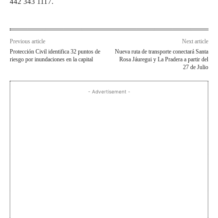
442 343 1117.
Previous article
Next article
Protección Civil identifica 32 puntos de
Nueva ruta de transporte conectará Santa
riesgo por inundaciones en la capital
Rosa Jáuregui y La Pradera a partir del
27 de Julio
- Advertisement -