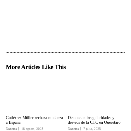
More Articles Like This
Gutiérrez Müller rechaza mudanza
Denuncian irregularidades y
a España
desvíos de la CTC en Querétaro
Noticias
18 agosto, 2025
Noticias
7 julio, 2025